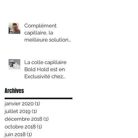
solutions contre la
calvitie
Complément
capillaire, la
meilleure solution
contre la calvitie:
comment ça
fonctionne?
La colle capillaire
Bold Hold est en
Exclusivité chez
Asmae capillaires
Archives
janvier 2020
(1)
1 post
juillet 2019
(1)
1 post
décembre 2018
(1)
1 post
octobre 2018
(1)
1 post
juin 2018
(1)
1 post