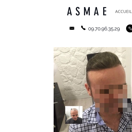
ASMAE
ACCUEIL
09.70.96.35.29