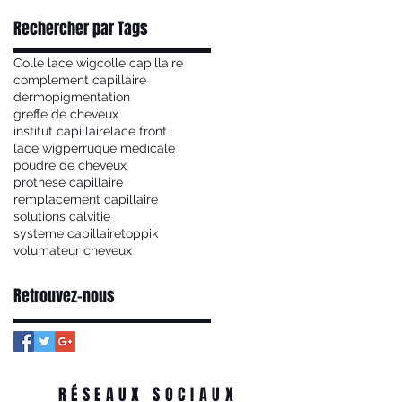
Rechercher par Tags
Colle lace wig
colle capillaire
complement capillaire
dermopigmentation
greffe de cheveux
institut capillaire
lace front
lace wig
perruque medicale
poudre de cheveux
prothese capillaire
remplacement capillaire
solutions calvitie
systeme capillaire
toppik
volumateur cheveux
Retrouvez-nous
RÉSEAUX SOCIAUX