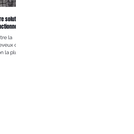
re solution
onctionne?
tre la
heveux ou
n la plus