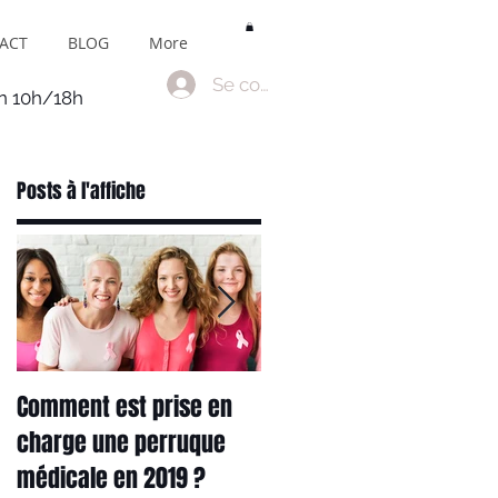
ACT
BLOG
More
Se connecter
en 10h/18h
Posts à l'affiche
Comment est prise en
Tout savoir sur les
charge une perruque
complements capillaire
médicale en 2019 ?
et les solutions contre l