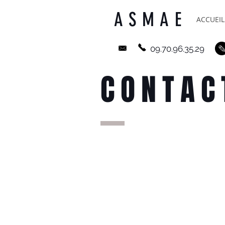
ASMAE
ACCUEIL
09.70.96.35.29
CONTAC