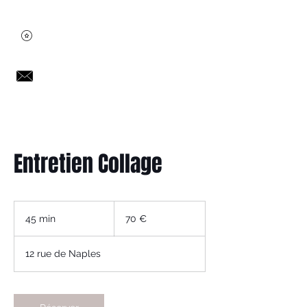
Entretien Collage
70
euros
45 min
4
70 €
5
m
12 rue de Naples
i
n