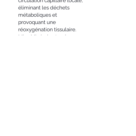
circulation capillaire locale,
éliminant les déchets
métaboliques et
provoquant une
réoxygénation tissulaire.
Mica Minéral naturel:
Apporte de la brillance et
protège le cheveu contre
les agressions du soleil.
Huile de tournesol Bio:
Riche en vitamine E et F,
également excellent anti-
UV.
Purée de carotte: Riche de
bêta-carotène, vitamines A,
B, C, D et E.
Purée de mûre - purée de
cerise.