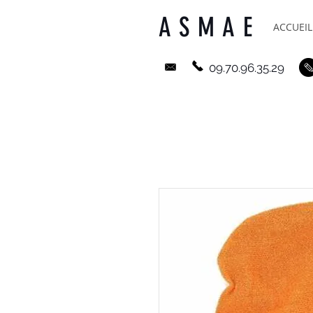
ASMAE
ACCUEIL
09.70.96.35.29