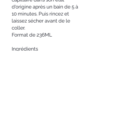
d'origine après un bain de 5 à
10 minutes. Puis rincez et
laissez sécher avant de le
coller.
Format de 236ML
Ingrédients
Eau, sodium laureth sulfate,
bicarbonate de
sodium, Cocamide DEA, Coca
mide EDTA, Methylchloroisoth
iazolinone, Methylisothiazolin
one
RÉSUMÉ DE L'ARTICLE