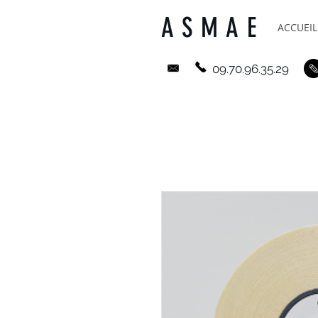
ASMAE
ACCUEIL
09.70.96.35.29