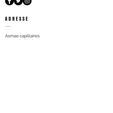
ADRESSE
Asmae capillaires
12 rue de Naples
75008 Paris
09 70 96 35 29
du lundi au vendredi 10h-18h
DEVENEZ UN MEMBRE
S`abonner maintenant